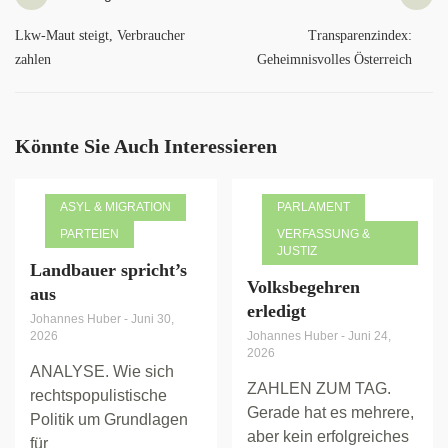
Lkw-Maut steigt, Verbraucher
Transparenzindex:
zahlen
Geheimnisvolles Österreich
Könnte Sie Auch Interessieren
ASYL & MIGRATION
PARLAMENT
PARTEIEN
VERFASSUNG &
JUSTIZ
Landbauer spricht’s
Volksbegehren
aus
erledigt
Johannes Huber
-
Juni 30,
2026
Johannes Huber
-
Juni 24,
2026
ANALYSE. Wie sich
ZAHLEN ZUM TAG.
rechtspopulistische
Gerade hat es mehrere,
Politik um Grundlagen
aber kein erfolgreiches
für