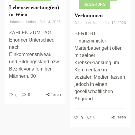
REGIERUNG
Lebenserwartung(en)
in Wien
Verkommen
Johannes Huber
-
Juli 14, 2026
Johannes Huber
-
Juli 13, 2026
ZAHLEN ZUM TAG.
BERICHT.
Enormer Unterschied
Finanzminister
nach
Marterbauer geht offen
Einkommensniveau
mit seiner
und Bildungsstand bzw.
Krebserkrankung um.
Bezirk vor allem bei
Kommentare in
Männern. 00
sozialen Medien lassen
jedoch in einen
gesellschaftlichen
0
Teilen
0
Abgrund...
0
Teilen
0