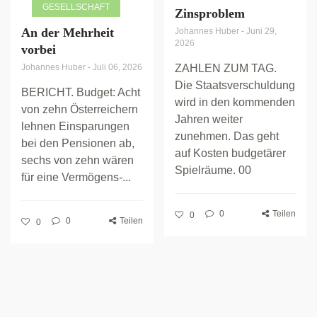
GESELLSCHAFT
Zinsproblem
An der Mehrheit
Johannes Huber
-
Juni 29,
2026
vorbei
Johannes Huber
-
Juli 06, 2026
ZAHLEN ZUM TAG.
Die Staatsverschuldung
BERICHT. Budget: Acht
wird in den kommenden
von zehn Österreichern
Jahren weiter
lehnen Einsparungen
zunehmen. Das geht
bei den Pensionen ab,
auf Kosten budgetärer
sechs von zehn wären
Spielräume. 00
für eine Vermögens-...
0
Teilen
0
0
Teilen
0