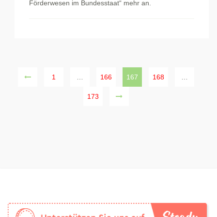
Förderwesen im Bundesstaat“ mehr an.
1
…
166
167
168
…
173