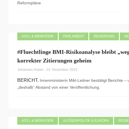
Reformpläne.
ASYL & MIGRATION
PARLAMENT
REGIERUNG
SI
#Fluechtlinge BMI-Risikoanalyse bleibt „we
korrekter Zitierungen geheim
Johannes Huber
-
24. November 2015
BERICHT.
Innenministerin Mikl-Leitner bestätigt Berichte –
„deshalb“ Abstand von einer Veröffentlichung.
ASYL & MIGRATION
AUSSENPOLITIK & EUROPA
REGI