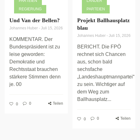
PARTEIEN
LÄNDER
REGIERUNG
PARTEIEN
Und Van der Bellen?
Projekt Ballhausplatz
blau
Johannes Huber
-
Juli 15, 2026
Johannes Huber
-
Juli 15, 2026
KOMMENTAR. Der
Bundespräsident ist zu
BERICHT. Die FPÖ
leise geworden:
rechnet sich Chancen
Demokratie und
aus, schon bald
Rechtsstaat brauchen
sechsfache
stärkere Stimmen denn
„Landeshauptmannpartei“
je. 00
zu sein. Wichtiger auf
dem Weg zum
Ballhausplatz...
0
Teilen
0
0
Teilen
0