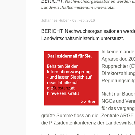
BERICHT.
Nachwuchsorganisationen werden üb
Landwirtschaftsministerium unterstützt.
-
Johannes Huber
08. Feb. 2016
BERICHT. Nachwuchsorganisationen werde
Landwirtschaftsministerium unterstützt.
In keinem ander
Agrarsektor. 20
Rupprechter (Ö
Direktorzahlung
Regierungsmitg
Nicht nur Bauer
NGOs und Verei
für das vergang
größte Summe floss an die „Zentrale ARGE ös
die Präsidentenkonferenz der Landeswirtsch