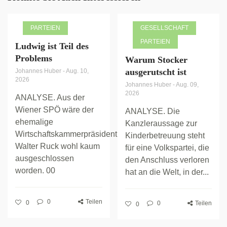
PARTEIEN
GESELLSCHAFT
PARTEIEN
Ludwig ist Teil des
Problems
Warum Stocker
ausgerutscht ist
Johannes Huber
-
Aug. 10,
2026
Johannes Huber
-
Aug. 09,
2026
ANALYSE. Aus der
Wiener SPÖ wäre der
ANALYSE. Die
ehemalige
Kanzleraussage zur
Wirtschaftskammerpräsident
Kinderbetreuung steht
Walter Ruck wohl kaum
für eine Volkspartei, die
ausgeschlossen
den Anschluss verloren
worden. 00
hat an die Welt, in der...
0
Teilen
0
0
Teilen
0