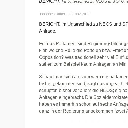
BERICHT.
Im Unterschied zu NEOS und SPÖ, a
-
Johannes Huber
28. Nov. 2017
BERICHT. Im Unterschied zu NEOS und SPÖ
Anfrage.
Für das Parlament sind Regierungsbildungsz
klar, welche Rolle die Parteien bzw. Frakti
Opposition? Was traditionell sehr viel Einf
stellen zum Beispiel kaum Anfragen an Minis
Schaut man sich an, vom wem die parlament
bisher gekommen sind, sagt das ungeachtet
schupfen bisher vor allem die NEOS; sie hab
Anfragen eingebracht. Die Sozialdemokraten
haben es immerhin schon auf sechs Anfragen
ganz in der Regierung angekommen (zwei A