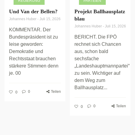
REGIERUNG
PARTEIEN
Und Van der Bellen?
Projekt Ballhausplatz
blau
Johannes Huber
-
Juli 15, 2026
Johannes Huber
-
Juli 15, 2026
KOMMENTAR. Der
Bundespräsident ist zu
BERICHT. Die FPÖ
leise geworden:
rechnet sich Chancen
Demokratie und
aus, schon bald
Rechtsstaat brauchen
sechsfache
stärkere Stimmen denn
„Landeshauptmannpartei“
je. 00
zu sein. Wichtiger auf
dem Weg zum
Ballhausplatz...
0
Teilen
0
0
Teilen
0