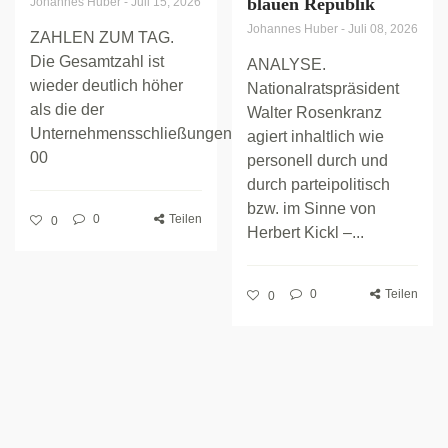
blauen Republik
Johannes Huber
-
Juli 15, 2026
Johannes Huber
-
Juli 08, 2026
ZAHLEN ZUM TAG.
Die Gesamtzahl ist
ANALYSE.
wieder deutlich höher
Nationalratspräsident
als die der
Walter Rosenkranz
Unternehmensschließungen.
agiert inhaltlich wie
00
personell durch und
durch parteipolitisch
bzw. im Sinne von
0
Teilen
0
Herbert Kickl –...
0
Teilen
0