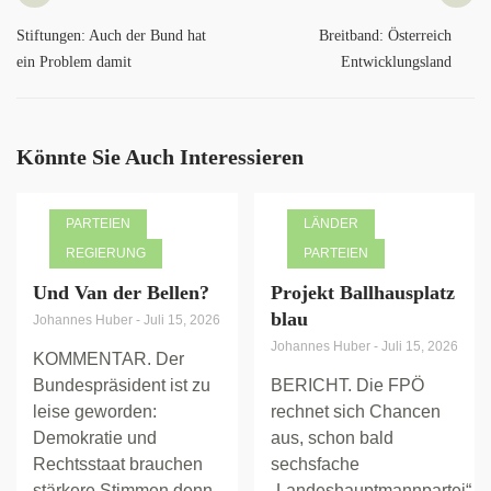
Stiftungen: Auch der Bund hat
Breitband: Österreich
ein Problem damit
Entwicklungsland
Könnte Sie Auch Interessieren
PARTEIEN
LÄNDER
REGIERUNG
PARTEIEN
Und Van der Bellen?
Projekt Ballhausplatz
blau
Johannes Huber
-
Juli 15, 2026
Johannes Huber
-
Juli 15, 2026
KOMMENTAR. Der
Bundespräsident ist zu
BERICHT. Die FPÖ
leise geworden:
rechnet sich Chancen
Demokratie und
aus, schon bald
Rechtsstaat brauchen
sechsfache
stärkere Stimmen denn
„Landeshauptmannpartei“