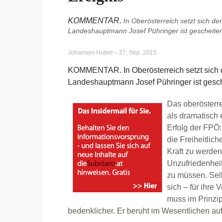
KOMMENTAR.
In Oberösterreich setzt sich de
Landeshauptmann Josef Pühringer ist gescheitert u
-
Johannes Huber
27. Sep. 2015
KOMMENTAR. In Oberösterreich setzt sich d
Landeshauptmann Josef Pühringer ist gescheit
Das oberösterre
als dramatisch 
Erfolg der FPÖ:
die Freiheitlich
Kraft zu werden,
Unzufriedenheit
zu müssen. Selb
sich – für ihre 
muss im Prinzip
bedenklicher. Er beruht im Wesentlichen a