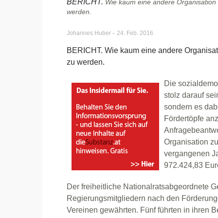
BERICHT.
Wie kaum eine andere Organisation s
werden.
-
Johannes Huber
24. Feb. 2016
BERICHT. Wie kaum eine andere Organisation
zu werden.
Die sozialdemo
stolz darauf sei
sondern es dabe
Fördertöpfe anz
Anfragebeantwo
Organisation z
vergangenen Jah
972.424,83 Eur
Der freiheitliche Nationalratsabgeordnete G
Regierungsmitgliedern nach den Förderung
Vereinen gewährten. Fünf führten in ihren 