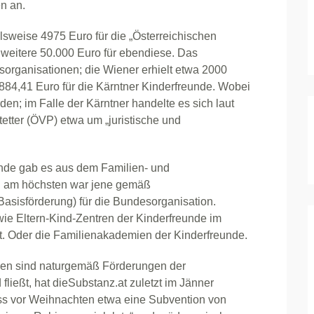
n an.
sweise 4975 Euro für die „Österreichischen
weitere 50.000 Euro für ebendiese. Das
sorganisationen; die Wiener erhielt etwa 2000
884,41 Euro für die Kärntner Kinderfreunde. Wobei
rden; im Falle der Kärntner handelte es sich laut
tter (ÖVP) etwa um „juristische und
unde gab es aus dem Familien- und
nd am höchsten war jene gemäß
asisförderung) für die Bundesorganisation.
e Eltern-Kind-Zentren der Kinderfreunde im
zt. Oder die Familienakademien der Kinderfreunde.
gen sind naturgemäß Förderungen der
fließt, hat dieSubstanz.at zuletzt im Jänner
ss vor Weihnachten etwa eine Subvention von