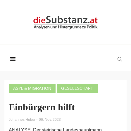
ASYL & MIGRATION
GESELLSCHAFT
Einbürgern hilft
-
Johannes Huber
06. Nov. 2023
ANALYSE. Der steirische Landeshauptmann