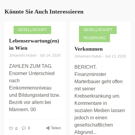
Könnte Sie Auch Interessieren
GESELLSCHAFT
GESELLSCHAFT
REGIERUNG
Lebenserwartung(en)
in Wien
Verkommen
Johannes Huber
-
Juli 14, 2026
Johannes Huber
-
Juli 13, 2026
ZAHLEN ZUM TAG.
BERICHT.
Enormer Unterschied
Finanzminister
nach
Marterbauer geht offen
Einkommensniveau
mit seiner
und Bildungsstand bzw.
Krebserkrankung um.
Bezirk vor allem bei
Kommentare in
Männern. 00
sozialen Medien lassen
jedoch in einen
gesellschaftlichen
0
Teilen
0
Abgrund...