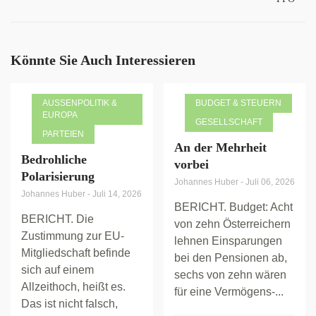
Könnte Sie Auch Interessieren
AUSSENPOLITIK & E
BUDGET & STEUERN
UROPA
GESELLSCHAFT
PARTEIEN
An der Mehrheit
Bedrohliche
vorbei
Polarisierung
Johannes Huber
-
Juli 06, 2026
Johannes Huber
-
Juli 14, 2026
BERICHT. Budget: Acht
BERICHT. Die
von zehn Österreichern
Zustimmung zur EU-
lehnen Einsparungen
Mitgliedschaft befinde
bei den Pensionen ab,
sich auf einem
sechs von zehn wären
Allzeithoch, heißt es.
für eine Vermögens-...
Das ist nicht falsch,