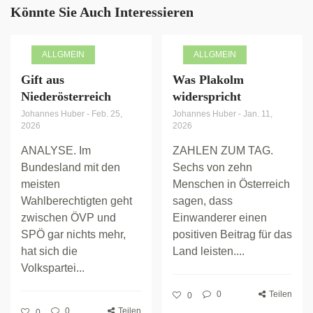
Könnte Sie Auch Interessieren
ALLGMEIN
ALLGMEIN
Gift aus
Was Plakolm
Niederösterreich
widerspricht
Johannes Huber
-
Feb. 25,
Johannes Huber
-
Jan. 11,
2026
2026
ANALYSE. Im
ZAHLEN ZUM TAG.
Bundesland mit den
Sechs von zehn
meisten
Menschen in Österreich
Wahlberechtigten geht
sagen, dass
zwischen ÖVP und
Einwanderer einen
SPÖ gar nichts mehr,
positiven Beitrag für das
hat sich die
Land leisten....
Volkspartei...
0
Teilen
0
0
Teilen
0