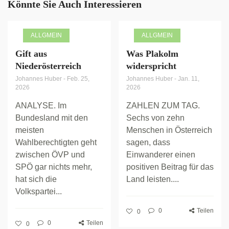
Könnte Sie Auch Interessieren
ALLGMEIN
ALLGMEIN
Gift aus
Was Plakolm
Niederösterreich
widerspricht
Johannes Huber
-
Feb. 25,
Johannes Huber
-
Jan. 11,
2026
2026
ANALYSE. Im
ZAHLEN ZUM TAG.
Bundesland mit den
Sechs von zehn
meisten
Menschen in Österreich
Wahlberechtigten geht
sagen, dass
zwischen ÖVP und
Einwanderer einen
SPÖ gar nichts mehr,
positiven Beitrag für das
hat sich die
Land leisten....
Volkspartei...
0
Teilen
0
0
Teilen
0