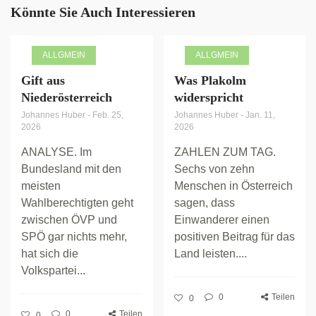
Könnte Sie Auch Interessieren
ALLGMEIN
ALLGMEIN
Gift aus
Was Plakolm
Niederösterreich
widerspricht
Johannes Huber
-
Feb. 25,
Johannes Huber
-
Jan. 11,
2026
2026
ANALYSE. Im
ZAHLEN ZUM TAG.
Bundesland mit den
Sechs von zehn
meisten
Menschen in Österreich
Wahlberechtigten geht
sagen, dass
zwischen ÖVP und
Einwanderer einen
SPÖ gar nichts mehr,
positiven Beitrag für das
hat sich die
Land leisten....
Volkspartei...
0
Teilen
0
0
Teilen
0