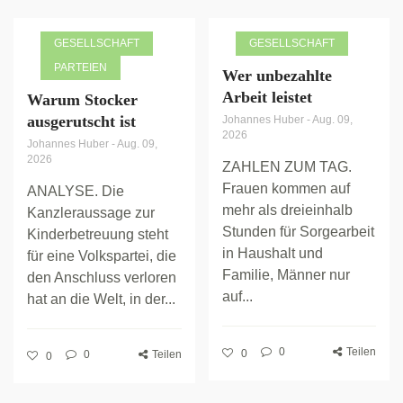
GESELLSCHAFT
GESELLSCHAFT
PARTEIEN
Wer unbezahlte
Arbeit leistet
Warum Stocker
ausgerutscht ist
Johannes Huber
-
Aug. 09,
2026
Johannes Huber
-
Aug. 09,
2026
ZAHLEN ZUM TAG.
Frauen kommen auf
ANALYSE. Die
mehr als dreieinhalb
Kanzleraussage zur
Stunden für Sorgearbeit
Kinderbetreuung steht
in Haushalt und
für eine Volkspartei, die
Familie, Männer nur
den Anschluss verloren
auf...
hat an die Welt, in der...
0
Teilen
0
0
Teilen
0