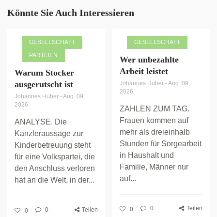
Könnte Sie Auch Interessieren
GESELLSCHAFT
GESELLSCHAFT
PARTEIEN
Wer unbezahlte
Arbeit leistet
Warum Stocker
ausgerutscht ist
Johannes Huber
-
Aug. 09,
2026
Johannes Huber
-
Aug. 09,
2026
ZAHLEN ZUM TAG.
Frauen kommen auf
ANALYSE. Die
mehr als dreieinhalb
Kanzleraussage zur
Stunden für Sorgearbeit
Kinderbetreuung steht
in Haushalt und
für eine Volkspartei, die
Familie, Männer nur
den Anschluss verloren
auf...
hat an die Welt, in der...
0
Teilen
0
0
Teilen
0