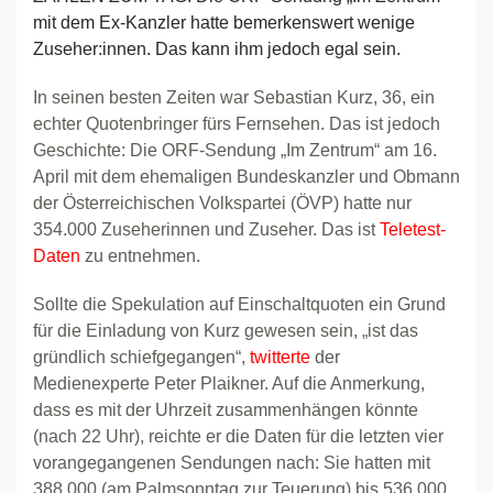
mit dem Ex-Kanzler hatte bemerkenswert wenige
Zuseher:innen. Das kann ihm jedoch egal sein.
In seinen besten Zeiten war Sebastian Kurz, 36, ein
echter Quotenbringer fürs Fernsehen. Das ist jedoch
Geschichte: Die ORF-Sendung „Im Zentrum“ am 16.
April mit dem ehemaligen Bundeskanzler und Obmann
der Österreichischen Volkspartei (ÖVP) hatte nur
354.000 Zuseherinnen und Zuseher. Das ist
Teletest-
Daten
zu entnehmen.
Sollte die Spekulation auf Einschaltquoten ein Grund
für die Einladung von Kurz gewesen sein, „ist das
gründlich schiefgegangen“,
twitterte
der
Medienexperte Peter Plaikner. Auf die Anmerkung,
dass es mit der Uhrzeit zusammenhängen könnte
(nach 22 Uhr), reichte er die Daten für die letzten vier
vorangegangenen Sendungen nach: Sie hatten mit
388.000 (am Palmsonntag zur Teuerung) bis 536.000