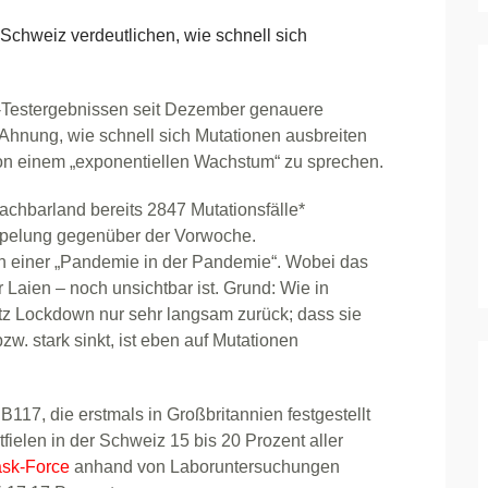
hweiz verdeutlichen, wie schnell sich
na-Testergebnissen seit Dezember genauere
Ahnung, wie schnell sich Mutationen ausbreiten
von einem „exponentiellen Wachstum“ zu sprechen.
chbarland bereits 2847 Mutationsfälle*
ppelung gegenüber der Vorwoche.
on einer „Pandemie in der Pandemie“. Wobei das
r Laien – noch unsichtbar ist. Grund: Wie in
rotz Lockdown nur sehr langsam zurück; dass sie
bzw. stark sinkt, ist eben auf Mutationen
B117, die erstmals in Großbritannien festgestellt
fielen in der Schweiz 15 bis 20 Prozent aller
sk-Force
anhand von Laboruntersuchungen