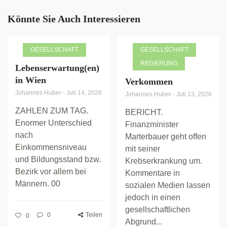
Könnte Sie Auch Interessieren
GESELLSCHAFT
GESELLSCHAFT
REGIERUNG
Lebenserwartung(en)
in Wien
Verkommen
Johannes Huber
-
Juli 14, 2026
Johannes Huber
-
Juli 13, 2026
ZAHLEN ZUM TAG.
BERICHT.
Enormer Unterschied
Finanzminister
nach
Marterbauer geht offen
Einkommensniveau
mit seiner
und Bildungsstand bzw.
Krebserkrankung um.
Bezirk vor allem bei
Kommentare in
Männern. 00
sozialen Medien lassen
jedoch in einen
gesellschaftlichen
0
Teilen
0
Abgrund...