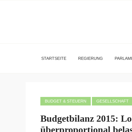
STARTSEITE
REGIERUNG
PARLAM
BUDGET & STEUERN
GESELLSCHAFT
Budgetbilanz 2015: Lo
überproportional belas