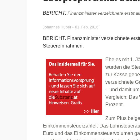
BERICHT.
Finanzminister verzeichnete erstmal
-
Johannes Huber
01. Feb. 2016
BERICHT. Finanzminister verzeichnete erst
Steuereinnahmen.
Ehe es mit 1. J
wurden die Steu
zur Kasse gebe
verzeichnete G
– und damit um
Vergleich: Das 
Prozent.
Zum Plus beige
Einkommensteuerzahler: Das Lohnsteuerauf
Euro und das Einkommensteuervolumen gar u