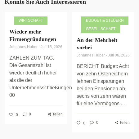
Könnte Sie Auch Interessieren
WIRTSCHAFT
BUDGET & STEUERN
GESELLSCHAFT
Wieder mehr
Firmengründungen
An der Mehrheit
vorbei
Johannes Huber
-
Juli 15, 2026
Johannes Huber
-
Juli 06, 2026
ZAHLEN ZUM TAG.
Die Gesamtzahl ist
BERICHT. Budget: Acht
wieder deutlich höher
von zehn Österreichern
als die der
lehnen Einsparungen
Unternehmensschließungen.
bei den Pensionen ab,
00
sechs von zehn wären
für eine Vermögens-...
0
Teilen
0
0
Teilen
0