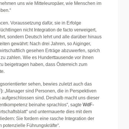
 benehmen uns wie Mitteleuropäer, wie Menschen im
iben.“
cen. Voraussetzung dafür, sie in Erfolge
htlingen nicht Integration de facto verweigert,
rt, sondern Deutsch lehrt und alle darüber hinaus
iten gewährt: Nach drei Jahren, so Aiginger,
rtschaftlich gesehen Erträge abzuwerfen, sprich
 zu zahlen. Wie es Hunderttausende vor ihnen
zu beigetragen haben, dass Österreich zum
te.
gsorientierter sehen, bewies zuletzt auch das
F)
: „Manager sind Personen, die in Perspektiven
 aufgeschlossen sind. Deshalb macht uns dieser
entkompetenz beinahe sprachlos“, sagte
WdF-
tschaftsblatt“ und untermauerte dies mit dem
iedern: Sie fordern eine rasche Integration der
m potenzielle Führungskräfte“.