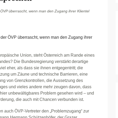
r ÖVP überrascht, wenn man den Zugang ihrer Klientel
g der ÖVP überrascht, wenn man den Zugang ihrer
uropäische Union, steht Österreich am Rande eines
des? Die Bundesregierung verstärkt derartige
el eher, als dass sie ihnen entgegentritt; die
zung um Zäune und technische Barrieren, eine
ung von Grenzkontrollen, die Aussetzung des
ges und vieles andere mehr zeugen davon, dass
schier unbewältigbares Problem gesehen wird – und
rderung, die auch mit Chancen verbunden ist.
hen auch ÖVP-Vertreter den „Problemzugang“ zur
mann Hermann Schützenhöfer, der Grazer