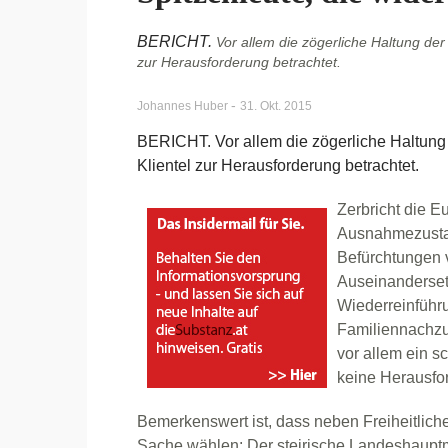
BERICHT.
Vor allem die zögerliche Haltung de
zur Herausforderung betrachtet.
-
Johannes Huber
31. Okt. 2015
BERICHT. Vor allem die zögerliche Haltun
Klientel zur Herausforderung betrachtet.
Zerbricht die E
Ausnahmezustan
Befürchtungen vi
Auseinanderset
Wiederreinführ
Familiennachzu
vor allem ein 
keine Herausfo
Bemerkenswert ist, dass neben Freiheitlic
Sache wählen: Der steirische Landeshaupt