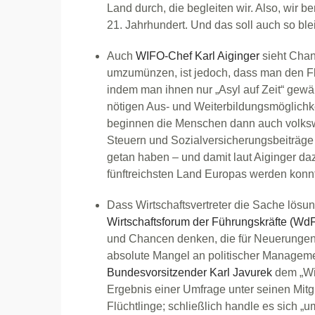
Land durch, die begleiten wir. Also, wir
21. Jahrhundert. Und das soll auch so ble
Auch
WIFO-Chef Karl Aiginger
sieht Chan
umzumünzen, ist jedoch, dass man den Flüc
indem man ihnen nur „Asyl auf Zeit“ gewäh
nötigen Aus- und Weiterbildungsmöglichke
beginnen die Menschen dann auch volkswi
Steuern und Sozialversicherungsbeiträge
getan haben – und damit laut Aiginger da
fünftreichsten Land Europas werden konn
Dass Wirtschaftsvertreter die Sache lösun
Wirtschaftsforum der Führungskräfte (Wd
und Chancen denken, die für Neuerungen
absolute Mangel an politischer Managem
Bundesvorsitzender Karl Javurek
dem „Wir
Ergebnis einer Umfrage unter seinen Mitgl
Flüchtlinge; schließlich handle es sich „u